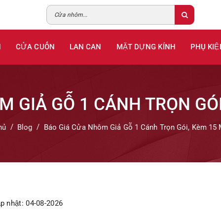
H
CỬA CUỐN
LAN CAN
MẶT DỰNG KÍNH
PHỤ KIỆ
M GIẢ GỖ 1 CÁNH TRỌN GÓI
hủ
Blog
Báo Giá Cửa Nhôm Giả Gỗ 1 Cánh Trọn Gói, Kèm 15
p nhật: 04-08-2026