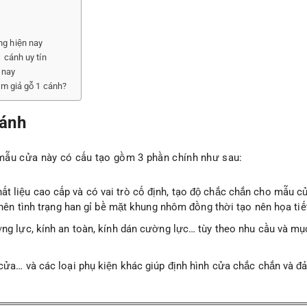
ng hiện nay
 cánh uy tín
 nay
ôm giả gỗ 1 cánh?
cánh
mẫu cửa này có cấu tạo gồm 3 phần chính như sau:
t liệu cao cấp và có vai trò cố định, tạo độ chắc chắn cho mẫu
y nên tình trạng han gỉ bề mặt khung nhôm đồng thời tạo nên họa ti
ờng lực, kính an toàn, kính dán cường lực… tùy theo nhu cầu và m
 cửa… và các loại phụ kiện khác giúp định hình cửa chắc chắn và đ