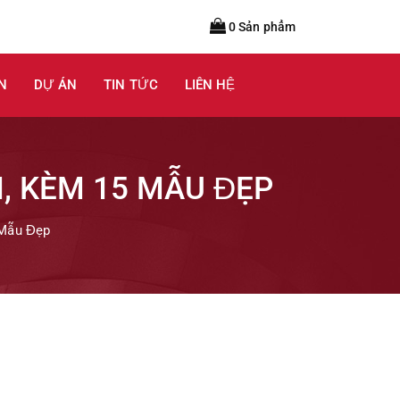
0 Sản phẩm
N
DỰ ÁN
TIN TỨC
LIÊN HỆ
, KÈM 15 MẪU ĐẸP
 Mẫu Đẹp