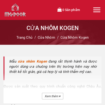
0 Sản phẩm
CỬA NHÔM KOGEN
Trang Chủ
Cửa Nhôm
Cửa Nhôm Kogen
Mẫu
cửa nhôm Kogen
đang rất thịnh hành và được
người dùng ưa chuộng trên thị trường hiện nay nhờ
thiết kế tối giản, giá cả hợp lý và tính thẩm mỹ cao.
Được sản xuất theo quy trình chuẩn công nghệ Châu Âu,
cửa nhôm cao cấp Kogen là giải pháp tối ưu phục vụ cho thi
Xem thêm ▾
công, thiết kế các công trình lớn nhỏ. Đem đến độ bền tốt,
khả năng chống nước, chịu lực cao cùng nhiều ưu điểm