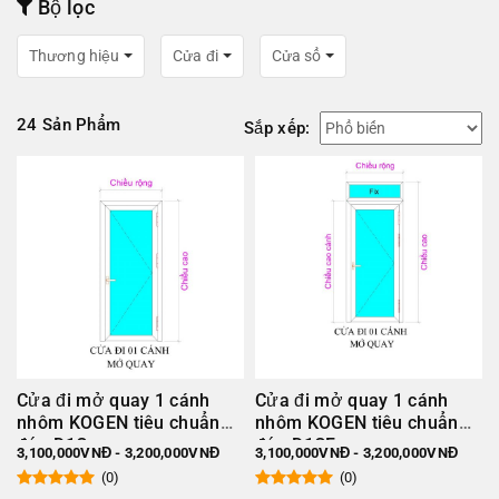
Bộ lọc
khác mà
Minh Gia Door
sẽ bật mí cho bạn trong bài viết
dưới đây.
Thương hiệu
Cửa đi
Cửa sổ
24 Sản Phẩm
Sắp xếp:
Cửa đi mở quay 1 cánh
Cửa đi mở quay 1 cánh
Báo giá cửa nhôm Kogen cao cấp, chính hãng kèm 11
nhôm KOGEN tiêu chuẩn
nhôm KOGEN tiêu chuẩn
mẫu đẹp
đức D1C
đức D1CF
3,100,000VNĐ - 3,200,000VNĐ
3,100,000VNĐ - 3,200,000VNĐ
(0)
(0)