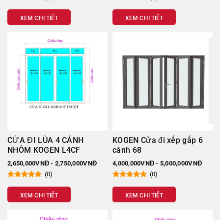
XEM CHI TIẾT
XEM CHI TIẾT
Mẫu cửa cao cấp có tính ứng dụng cao trong mọi công
trình
Báo giá cửa nhôm Kogen chi tiết,
trọn gói tại Minh Gia Door
Sử dụng phụ kiện Sigico – kính trắng 10mm cường lực
CỬA ĐI LÙA 4 CÁNH
KOGEN Cửa đi xếp gấp 6
NHÔM KOGEN L4CF
cánh 68
TÊN LOẠ
2,650,000VNĐ - 2,750,000VNĐ
4,000,000VNĐ - 5,000,000VNĐ
Cửa đi
(0)
(0)
Cửa đi 1 cánh hệ 60 dày 2mm (Quy cách 940 x 2415)
XEM CHI TIẾT
XEM CHI TIẾT
Cửa đi 2 cánh hệ 60 dày 2mm (Quy cách 1800 x 2415)