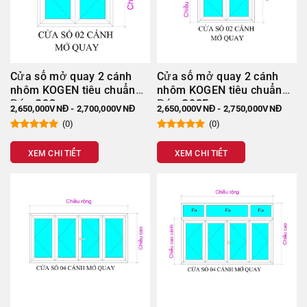
điểm, để biết chi phí chính xác, quý khách vui lòng liên hệ
với
Minh Gia Door
theo hotline:
0937 339 886
.
Cửa sổ mở quay 2 cánh
Cửa sổ mở quay 2 cánh
nhôm KOGEN tiêu chuẩn
nhôm KOGEN tiêu chuẩn
Đức S2C
Đức S2CF
2,650,000VNĐ - 2,700,000VNĐ
2,650,000VNĐ - 2,750,000VNĐ
(0)
(0)
XEM CHI TIẾT
XEM CHI TIẾT
Cửa nhôm kính Kogen mang lại tính thẩm mỹ cao cho