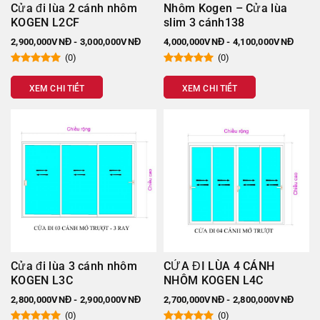
Tính ứng dụng
: Được thiết kế theo phong cách hiện đại,
Cửa đi lùa 2 cánh nhôm
Nhôm Kogen – Cửa lùa
cửa nhôm Kogen thích hợp sử dụng trong mọi công trình
KOGEN L2CF
slim 3 cánh138
lớn nhỏ từ nhà ở, văn phòng cho tới khách sạn, trung tâm
2,900,000VNĐ - 3,000,000VNĐ
4,000,000VNĐ - 4,100,000VNĐ
thương mại…
(0)
(0)
XEM CHI TIẾT
XEM CHI TIẾT
Cửa đi lùa 3 cánh nhôm
CỬA ĐI LÙA 4 CÁNH
KOGEN L3C
NHÔM KOGEN L4C
2,800,000VNĐ - 2,900,000VNĐ
2,700,000VNĐ - 2,800,000VNĐ
(0)
(0)