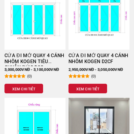
Qua thông tin cấu tạo của cửa nhôm Kogen, hẳn nhiều
người đã thấy được sự cao cấp của nó như thế nào. Vậy
nên, nhiều người đánh giá rằng đây là loại cửa được người
tiêu dùng trên thị trường ưa chuộng cũng là điều dễ hiểu.
CỬA ĐI MỞ QUAY 4 CÁNH
CỬA ĐI MỞ QUAY 4 CÁNH
NHÔM KOGEN TIÊU
NHÔM KOGEN D2CF
CHUẨN ĐỨC D2C
3,000,000VNĐ - 3,100,000VNĐ
2,950,000VNĐ - 3,050,000VNĐ
(0)
(0)
XEM CHI TIẾT
XEM CHI TIẾT
Phụ kiện đi kèm của cửa nhôm Kogen
5 ưu điểm của cửa nhôm cao cấp