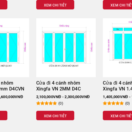
Quy cách
XEM CHI TIẾT
XEM CHI TIẾ
Ngang x cao (
940 x 2415
1800 x 2415
3400 x 2415
mm
1800 x 2800
h nhôm
Cửa đi 4 cánh nhôm
Cửa đi 4 cá
.4mm D4CVN
Xingfa VN 2MM D4C
Xingfa VN 1
3600 x 2800
1,600,000VNĐ
2,100,000VNĐ - 2,300,000VNĐ
1,405,000VNĐ -
(0)
(0)
800 x 1500
XEM CHI TIẾT
XEM CHI TIẾ
1600 x 1500
3200 x 1500