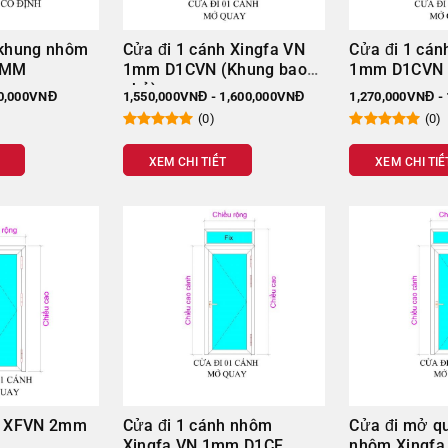
 khung nhôm
Cửa đi 1 cánh Xingfa VN
Cửa đi 1 cán
.4MM
1mm D1CVN (Khung bao
1mm D1CVN
nhỏ)
50,000VNĐ
1,550,000VNĐ - 1,600,000VNĐ
1,270,000VNĐ -
(0)
(0)
XEM CHI TIẾT
XEM CHI TIẾ
cửa đi mở quay 4 cánh xingfa
iệt Nam 1mm
 cường lực.
h XFVN 2mm
Cửa đi 1 cánh nhôm
Cửa đi mở q
Xingfa VN 1mm D1CF
nhôm Xingfa