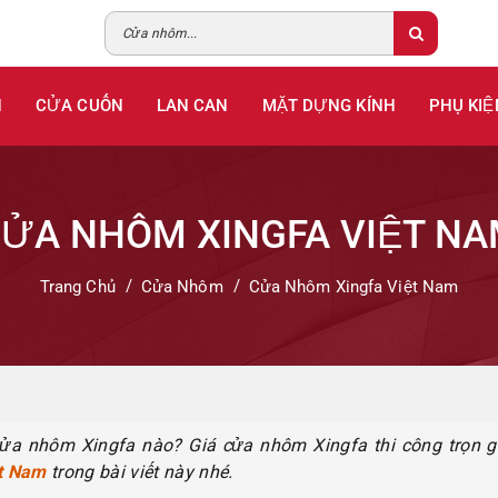
H
CỬA CUỐN
LAN CAN
MẶT DỰNG KÍNH
PHỤ KIỆ
ỬA NHÔM XINGFA VIỆT N
Trang Chủ
Cửa Nhôm
Cửa Nhôm Xingfa Việt Nam
 cửa nhôm Xingfa nào? Giá cửa nhôm Xingfa thi công trọn 
t Nam
trong bài viết này nhé.