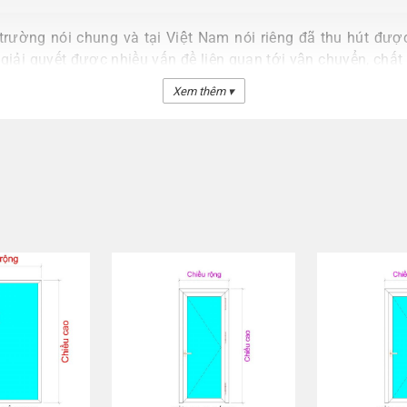
trường nói chung và tại Việt Nam nói riêng đã thu hút được
iải quyết được nhiều vấn đề liên quan tới vận chuyển, chất 
uý khách cùng tham khảo.
Xem thêm ▾