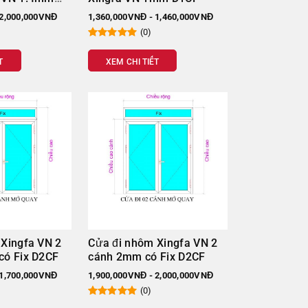
Đơn giá
 2,000,000VNĐ
1,360,000VNĐ - 1,460,000VNĐ
mm)
(VND/m2)
(0)
T
XEM CHI TIẾT
1.270.000
1.280.000
1.450.000
1.366.000
1.360.000
705.000
Xingfa VN 2
Cửa đi nhôm Xingfa VN 2
có Fix D2CF
cánh 2mm có Fix D2CF
 1,700,000VNĐ
1,900,000VNĐ - 2,000,000VNĐ
(0)