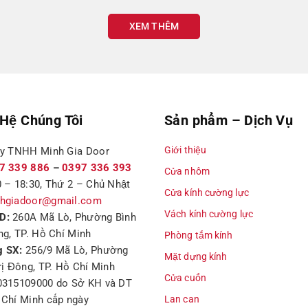
XEM THÊM
1600 x 1500
3200 x 1500
2000 x 2500
 Hệ Chúng Tôi
Sản phẩm – Dịch Vụ
Giới thiệu
ty TNHH Minh Gia Door
hất tham khảo, giá thành sản phẩm sẽ thay đổi tùy thời điểm.
7 339 886
–
0397 336 393
tline:
0937 339 886
để được tư vấn và hỗ trợ nhanh chóng.
Cửa nhôm
 – 18:30, Thứ 2 – Chủ Nhật
Cửa kính cường lực
hgiadoor@gmail.com
Vách kính cường lực
ệt Nam trên thị trường hiện nay
D:
260A Mã Lò, Phường Bình
ng, TP. Hồ Chí Minh
Phòng tắm kính
 SX:
256/9 Mã Lò, Phường
 Nam là tên gọi chung cho dòng sản phẩm cửa nhôm được sả
Mặt dựng kính
rị Đông, TP. Hồ Chí Minh
hập khẩu khác, nhưng về độ uy tín, chất lượng hay
giá cửa
Cửa cuốn
0315109000 do Sở KH và DT
ng cửa nhôm Xingfa như: Nhôm Xingfa Tiến Đạt, Nhôm xingf
Chí Minh cấp ngày
Lan can