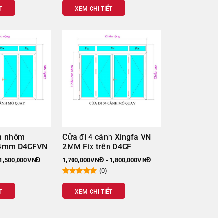
Đơn giá
T
XEM CHI TIẾT
mm)
(VND/m2)
1.450.000
1.600.000
1.500.000
1.150.000
nh nhôm
Cửa đi 4 cánh Xingfa VN
.4mm D4CFVN
2MM Fix trên D4CF
1.100.000
 1,500,000VNĐ
1,700,000VNĐ - 1,800,000VNĐ
(0)
1.570.000
T
XEM CHI TIẾT
1.505.000
1.480.000