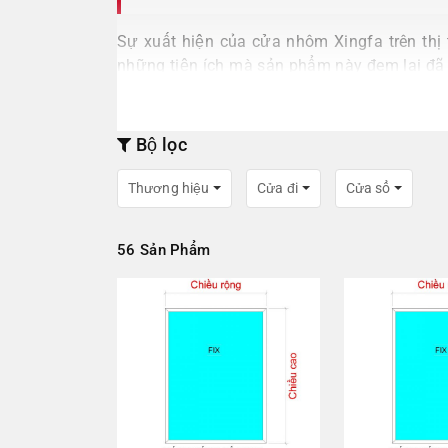
Sự xuất hiện của cửa nhôm Xingfa trên thị 
những tiện ích mà sản phẩm này đem lại đã g
giá cửa nhôm Xingfa Việt Nam chi tiết để q
Bộ lọc
Thương hiệu
Cửa đi
Cửa sổ
56 Sản Phẩm