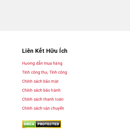
1.300.000
1.250.000
725.000
Liên Kết Hữu Ích
Hướng dẫn mua hàng
 Để biết được chính xác chi phí, quý khách
Tính công thợ
,
Tính công
Chính sách bảo mật
Chính sách bảo hành
Chính sách thanh toán
n xuất trên dây chuyền tại nhà máy ở Việt
Chính sách vận chuyển
 nhôm Xingfa
thì cũng không hề kém cạnh.
a Taiwan, nhôm Xingfa Austdoor, nhôm Xingfa