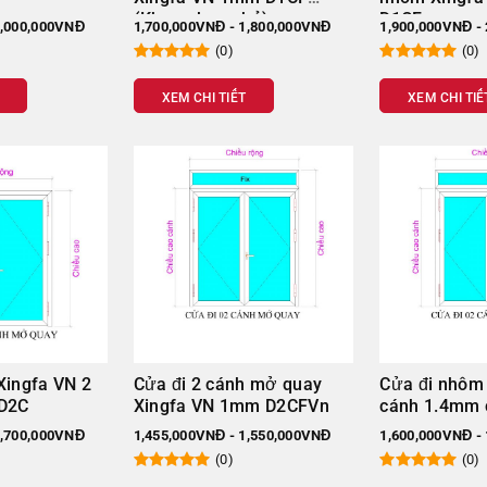
Quy cách
(Khung bao nhỏ)
D1CF
2,000,000VNĐ
1,700,000VNĐ - 1,800,000VNĐ
1,900,000VNĐ -
Ngang x Cao (
(0)
(0)
XEM CHI TIẾT
XEM CHI TIẾ
940 x 2415
1800 x 2415
800 x 1500
1600 x 1500
3200 x 1500
2000 x 2500
Xingfa VN 2
Cửa đi 2 cánh mở quay
Cửa đi nhôm 
Việt Nam 1.2mm
 D2C
Xingfa VN 1mm D2CFVn
cánh 1.4mm 
1,700,000VNĐ
1,455,000VNĐ - 1,550,000VNĐ
1,600,000VNĐ -
 8 mm cường lực.
(0)
(0)