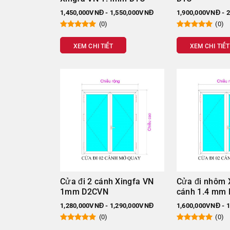
Loại
cửa
1,450,000VNĐ - 1,550,000VNĐ
1,900,000VNĐ - 
(0)
(0)
CỬA ĐI
XEM CHI TIẾT
XEM CHI TIẾT
Cửa
đi 1 cánh
nhôm Xingfa Việt Nam 1 mm
Cửa
đi 2 cánh
nhôm Xingfa Việt Nam 1mm
CỬA SỔ
Cửa
sổ 1 cánh
nhôm Xingfa Việt Nam 1mm
Cửa
sổ 2 cánh
nhôm Xingfa Việt Nam 1mm
Cửa
sổ 4 cánh
nhôm Xingfa Việt Nam 1 mm
Vách kính
nhôm Xingfa Việt Nam 1mm
Cửa đi 2 cánh Xingfa VN
Cửa đi nhôm 
Bảng giá cửa nhôm Xingfa 
1mm D2CVN
cánh 1.4 mm
1,280,000VNĐ - 1,290,000VNĐ
1,600,000VNĐ - 
Cửa sử dụng phụ kiện Kinlong – kính trắng
(0)
(0)