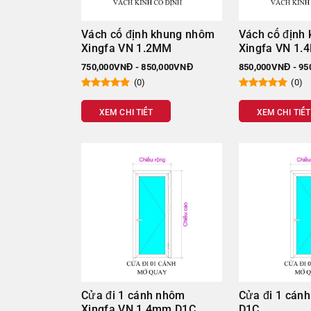
Vách cố định khung nhôm
Vách cố định
Xingfa VN 1.2MM
Xingfa VN 1
750,000VNĐ - 850,000VNĐ
850,000VNĐ - 9
(0)
(0)
XEM CHI TIẾT
XEM CHI TIẾT
Bảng báo giá cửa Xingfa V
Sử dụng Phụ kiện Kinlong – kính trắng 8mm
Cửa đi 1 cánh nhôm
Cửa đi 1 cán
Xingfa VN 1.4mm D1C
D1C