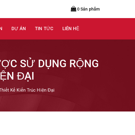
0 Sản phẩm
N
DỰ ÁN
TIN TỨC
LIÊN HỆ
ƯỢC SỬ DỤNG RỘNG
IỆN ĐẠI
iết Kế Kiến Trúc Hiện Đại