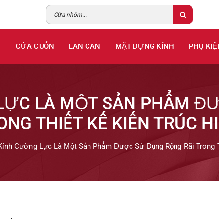
H
CỬA CUỐN
LAN CAN
MẶT DỰNG KÍNH
PHỤ KIỆ
LỰC LÀ MỘT SẢN PHẨM Đ
ONG THIẾT KẾ KIẾN TRÚC H
Kính Cường Lực Là Một Sản Phẩm Được Sử Dụng Rộng Rãi Trong Th