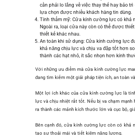
cần phải lo lắng về việc thay thế hay bảo t
lựa chọn được nhiều khách hàng tin dùng.
Tính thẩm mỹ: Cửa kính cường lực có khả n
Ngoài ra, loại cửa này còn có thể được thi
thiết kế khác nhau.
An toàn khi sử dụng: Cửa kính cường lực đư
khả năng chịu lực và chịu va đập tốt hơn s
thành các hạt nhỏ, ít sắc nhọn hơn kính t
Với những ưu điểm mà cửa kính cường lực mang l
đang tìm kiếm một giải pháp tiện ích, an toàn 
Một lợi ích khác của cửa kính cường lực là tín
lực và chịu nhiệt rất tốt. Nếu bị va chạm mạn
ra thành các mảnh kích thước lớn và cục bộ, g
Bên cạnh đó, cửa kính cường lực còn có khả nă
tạo sự thoải mái và tiết kiệm năng lượng.