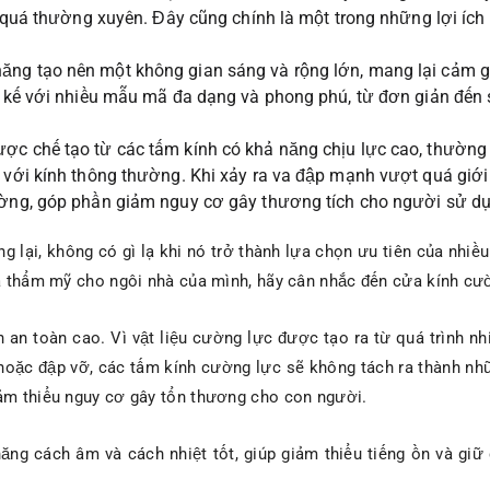
rì quá thường xuyên. Đây cũng chính là một trong những lợi íc
ăng tạo nên một không gian sáng và rộng lớn, mang lại cảm g
ết kế với nhiều mẫu mã đa dạng và phong phú, từ đơn giản đến
ợc chế tạo từ các tấm kính có khả năng chịu lực cao, thường 
o với kính thông thường. Khi xảy ra va đập mạnh vượt quá giớ
hường, góp phần giảm nguy cơ gây thương tích cho người sử d
ại, không có gì lạ khi nó trở thành lựa chọn ưu tiên của nhiều g
và thẩm mỹ cho ngôi nhà của mình, hãy cân nhắc đến cửa kính cư
h an toàn cao. Vì vật liệu cường lực được tạo ra từ quá trình nh
h hoặc đập vỡ, các tấm kính cường lực sẽ không tách ra thành 
iảm thiểu nguy cơ gây tổn thương cho con người.
ng cách âm và cách nhiệt tốt, giúp giảm thiểu tiếng ồn và giữ 