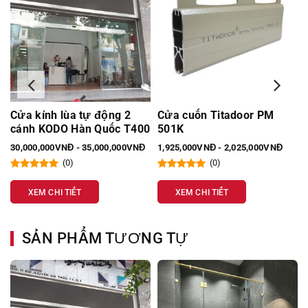
Cửa cuốn Titadoor PM
Cabin phòng tắm mở trượt
0
501K
135 PAPO
1,925,000VNĐ - 2,025,000VNĐ
14,000,000VNĐ - 15,000,000VNĐ
(0)
(0)
XEM CHI TIẾT
XEM CHI TIẾT
SẢN PHẨM TƯƠNG TỰ