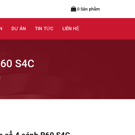
0 Sản phẩm
N
DỰ ÁN
TIN TỨC
LIÊN HỆ
60 S4C
C