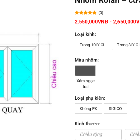
Nhôm Rolan – cửa
(0)
2,550,000VNĐ - 2,650,000
Loại kính:
Trong 10LY CL
Trong 8LY C
Màu nhôm:
Xám ngọc
trai
Loại phụ kiện:
Không PK
SIGICO
Kích thước: