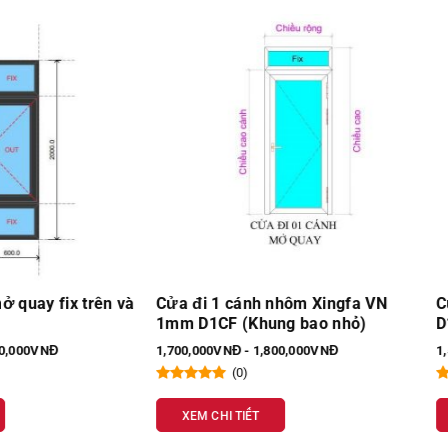
 1 cánh nhôm Xingfa VN
Cửa đi 1 cánh Xingfa VN 1m
1CF (Khung bao nhỏ)
D1CVN (Khung bao nhỏ)
00VNĐ - 1,800,000VNĐ
1,550,000VNĐ - 1,600,000VNĐ
(0)
(0)
 CHI TIẾT
XEM CHI TIẾT