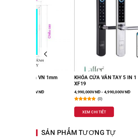
a VN 1mm
KHÓA CỬA VÂN TAY 5 IN 1 LAFFER
Cửa xế
XF19
Đông h
VNĐ
4,990,000VNĐ - 4,990,000VNĐ
2,050,0
(0)
XEM CHI TIẾT
XEM
SẢN PHẨM TƯƠNG TỰ