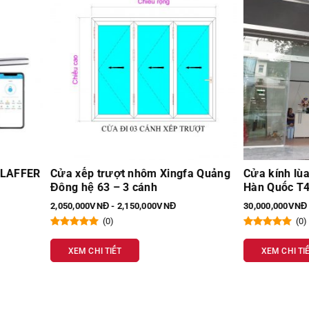
p trượt nhôm Xingfa Quảng
Cửa kính lùa tự động 2 cán
ệ 63 – 3 cánh
Hàn Quốc T400
00VNĐ - 2,150,000VNĐ
30,000,000VNĐ - 35,000,000VNĐ
(0)
(0)
 CHI TIẾT
XEM CHI TIẾT