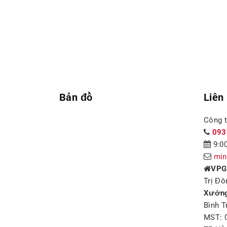
Bản đồ
Liên
Công 
093
9:00
min
VPG
Trị Đô
Xưởng
Bình T
MST: 