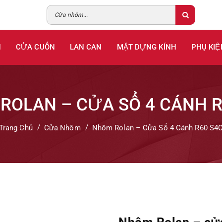
H
CỬA CUỐN
LAN CAN
MẶT DỰNG KÍNH
PHỤ KIỆ
ROLAN – CỬA SỔ 4 CÁNH R
Trang Chủ
Cửa Nhôm
Nhôm Rolan – Cửa Sổ 4 Cánh R60 S4