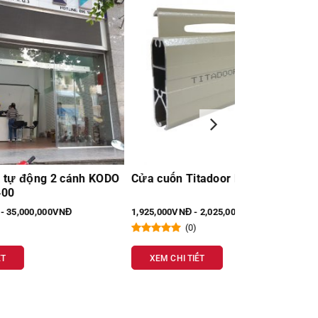
h KODO
Cửa cuốn Titadoor PM 501K
Cabin phòng 
PAPO
1,925,000VNĐ - 2,025,000VNĐ
14,000,000VNĐ -
(0)
(0)
XEM CHI TIẾT
XEM CHI TIẾT