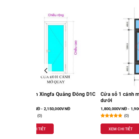
ảng Đông D1C
Cửa sổ 1 cánh mở quay fix trên và
Cửa đi
dưới
1mm D
VNĐ
1,800,000VNĐ - 1,900,000VNĐ
1,700,0
(0)
XEM CHI TIẾT
XEM