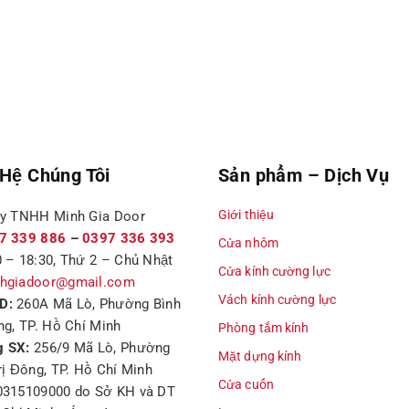
 Hệ Chúng Tôi
Sản phẩm – Dịch Vụ
Giới thiệu
ty TNHH Minh Gia Door
7 339 886
–
0397 336 393
Cửa nhôm
 – 18:30, Thứ 2 – Chủ Nhật
Cửa kính cường lực
hgiadoor@gmail.com
Vách kính cường lực
D:
260A Mã Lò, Phường Bình
ng, TP. Hồ Chí Minh
Phòng tắm kính
 SX:
256/9 Mã Lò, Phường
Mặt dựng kính
rị Đông, TP. Hồ Chí Minh
Cửa cuốn
0315109000 do Sở KH và DT