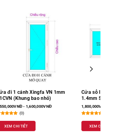
m
Cửa sổ lùa 4 cánh Nhôm Xingfa VN
Cửa sổ lùa 4 
1.4mm SL4C
1mm SL4C
1,800,000VNĐ - 19,000,000VNĐ
1,600,000VNĐ - 
(0)
(0)
XEM CHI TIẾT
XEM CHI TIẾT