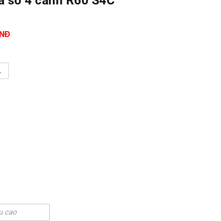
 sổ 4 cánh R60 S4C
VNĐ
L