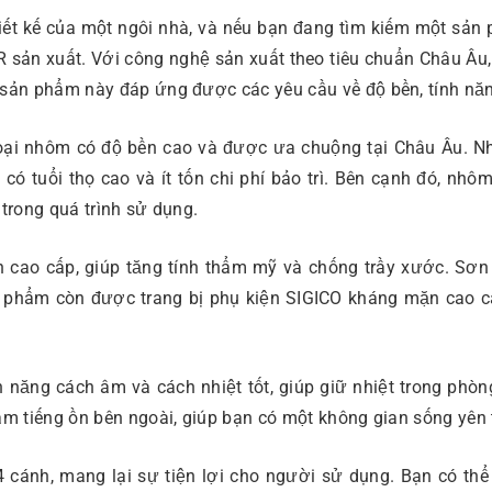
hiết kế của một ngôi nhà, và nếu bạn đang tìm kiếm một sả
sản xuất. Với công nghệ sản xuất theo tiêu chuẩn Châu Âu
 sản phẩm này đáp ứng được các yêu cầu về độ bền, tính nă
ại nhôm có độ bền cao và được ưa chuộng tại Châu Âu. N
ó tuổi thọ cao và ít tốn chi phí bảo trì. Bên cạnh đó, nh
trong quá trình sử dụng.
cao cấp, giúp tăng tính thẩm mỹ và chống trầy xước. Sơn 
ản phẩm còn được trang bị phụ kiện SIGICO kháng mặn cao c
 năng cách âm và cách nhiệt tốt, giúp giữ nhiệt trong phòn
m tiếng ồn bên ngoài, giúp bạn có một không gian sống yên 
 cánh, mang lại sự tiện lợi cho người sử dụng. Bạn có th