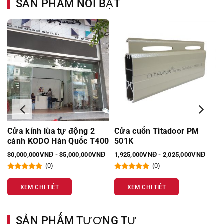
SẢN PHẨM NỔI BẬT
Cửa kính lùa tự động 2
Cửa cuốn Titadoor PM
cánh KODO Hàn Quốc T400
501K
30,000,000VNĐ - 35,000,000VNĐ
1,925,000VNĐ - 2,025,000VNĐ
(0)
(0)
XEM CHI TIẾT
XEM CHI TIẾT
SẢN PHẨM TƯƠNG TỰ