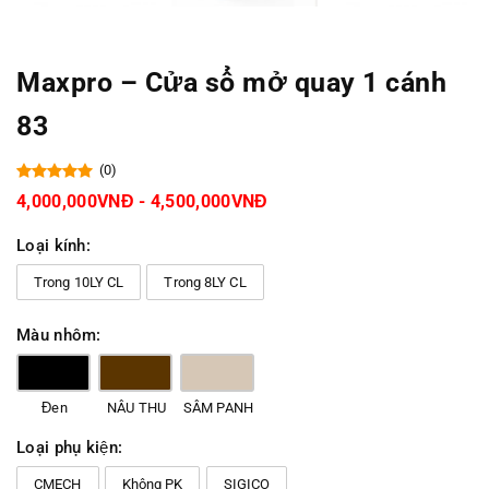
Maxpro – Cửa sổ mở quay 1 cánh
83
(0)
4,000,000VNĐ - 4,500,000VNĐ
Loại kính:
Trong 10LY CL
Trong 8LY CL
Màu nhôm:
Đen
NÂU THU
SÂM PANH
Loại phụ kiện:
CMECH
Không PK
SIGICO