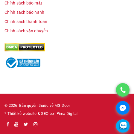
Chính sách bảo mật
Chính sách bảo hành
Chính sách thanh toán
Chính sách vận chuyển
© 2026. Bản quyền thuộc về MG Door
* Thiết kế website & SEO bởi Pima Digital