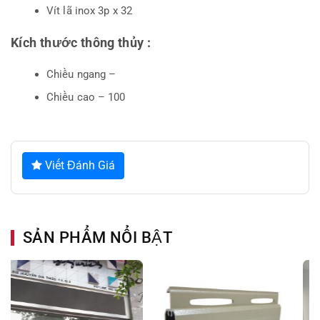
Vít lã inox 3p x 32
Kích thước thông thủy :
Chiều ngang –
Chiều cao – 100
Viết Đánh Giá
SẢN PHẨM NỔI BẬT