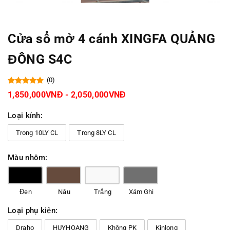
Cửa sổ mở 4 cánh XINGFA QUẢNG
ĐÔNG S4C
(0)
1,850,000VNĐ - 2,050,000VNĐ
Loại kính:
Trong 10LY CL
Trong 8LY CL
Màu nhôm:
Đen
Nâu
Trắng
Xám Ghi
Loại phụ kiện:
Draho
HUYHOANG
Không PK
Kinlong