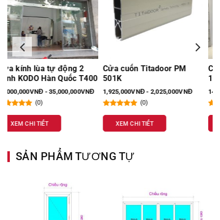
Cửa cuốn Titadoor PM
Cabin phòng tắm mở trượt
0
501K
135 PAPO
1,925,000VNĐ - 2,025,000VNĐ
14,000,000VNĐ - 15,000,000VNĐ
(0)
(0)
XEM CHI TIẾT
XEM CHI TIẾT
SẢN PHẨM TƯƠNG TỰ