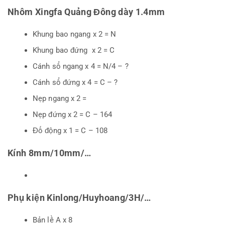
Nhôm Xingfa Quảng Đông dày 1.4mm
Khung bao ngang x 2 = N
Khung bao đứng x 2 = C
Cánh sổ ngang x 4 = N/4 – ?
Cánh sổ đứng x 4 = C – ?
Nẹp ngang x 2 =
Nẹp đứng x 2 = C – 164
Đố động x 1 = C – 108
Kính 8mm/10mm/…
Phụ kiện Kinlong/Huyhoang/3H/…
Bản lề A x 8