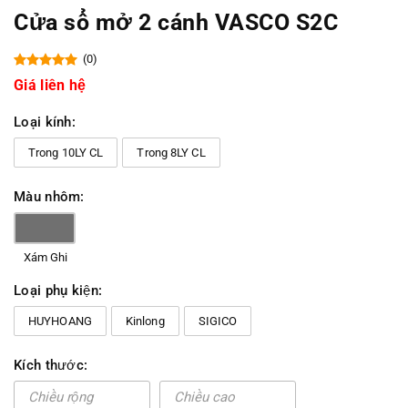
Cửa sổ mở 2 cánh VASCO S2C
(0)
Giá liên hệ
Loại kính:
Trong 10LY CL
Trong 8LY CL
Màu nhôm:
Xám Ghi
Loại phụ kiện:
HUYHOANG
Kinlong
SIGICO
Kích thước: