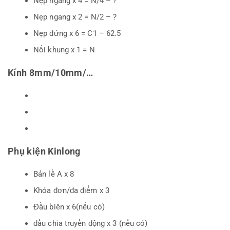
Nẹp ngang x 4 = N/4 – ?
Nẹp ngang x 2 = N/2 – ?
Nẹp đứng x 6 = C1 – 62.5
Nối khung x 1 = N
Kính 8mm/10mm/…
Phụ kiện Kinlong
Bản lề A x 8
Khóa đơn/đa điểm x 3
Đầu biên x 6(nếu có)
đầu chia truyền động x 3 (nếu có)