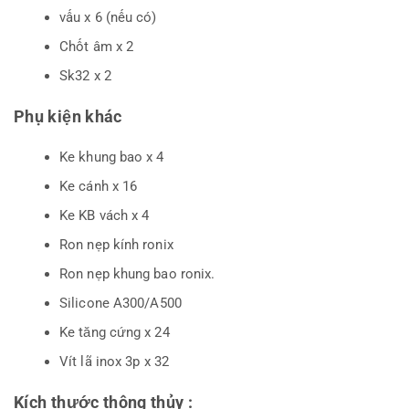
vấu x 6 (nếu có)
Chốt âm x 2
Sk32 x 2
Phụ kiện khác
Ke khung bao x 4
Ke cánh x 16
Ke KB vách x 4
Ron nẹp kính ronix
Ron nẹp khung bao ronix.
Silicone A300/A500
Ke tăng cứng x 24
Vít lã inox 3p x 32
Kích thước thông thủy :