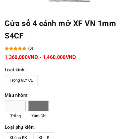
Cửa sổ 4 cánh mở XF VN 1mm
S4CF
(0)
1,360,000VNĐ - 1,460,000VNĐ
Loại kính:
Trong 8LY CL
Màu nhôm:
Trắng
Xám Ghi
Loại phụ kiện:
Không PK
KL-LP