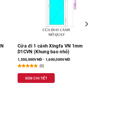
m
Cửa sổ lùa 4 cánh Nhôm Xingfa VN
Cửa sổ lùa 4 
1.4mm SL4C
1mm SL4C
1,800,000VNĐ - 19,000,000VNĐ
1,600,000VNĐ - 
(0)
(0)
XEM CHI TIẾT
XEM CHI TIẾT