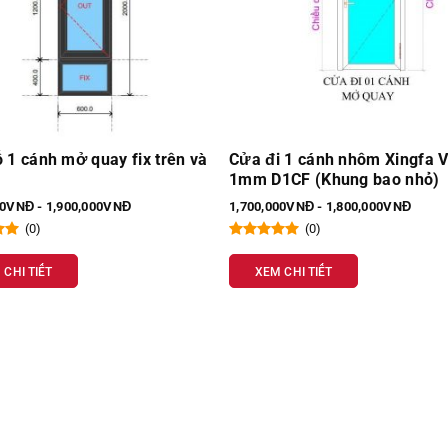
 1 cánh nhôm Xingfa VN
Cửa đi 1 cánh Xingfa VN 1m
1CF (Khung bao nhỏ)
D1CVN (Khung bao nhỏ)
00VNĐ - 1,800,000VNĐ
1,550,000VNĐ - 1,600,000VNĐ
(0)
(0)
 CHI TIẾT
XEM CHI TIẾT