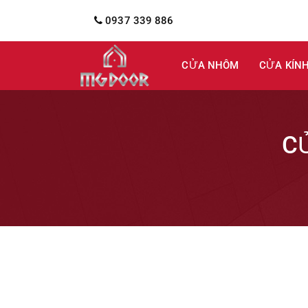
0937 339 886
CỬA NHÔM
CỬA KÍN
C