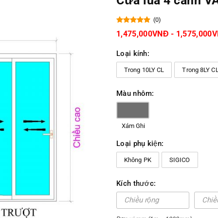
Cửa lùa 4 cánh V
(0)
1,475,000VNĐ - 1,575,000
Loại kính:
Trong 10LY CL
Trong 8LY C
Màu nhôm:
Xám Ghi
Loại phụ kiện:
Không PK
SIGICO
Kích thước: