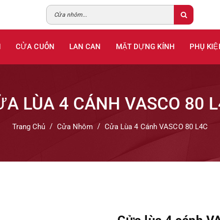
H
CỬA CUỐN
LAN CAN
MẶT DỰNG KÍNH
PHỤ KIỆ
ỬA LÙA 4 CÁNH VASCO 80 L
Trang Chủ
Cửa Nhôm
Cửa Lùa 4 Cánh VASCO 80 L4C