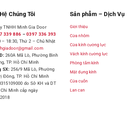
 Hệ Chúng Tôi
Sản phẩm – Dịch Vụ
Giới thiệu
ty TNHH Minh Gia Door
7 339 886
–
0397 336 393
Cửa nhôm
 – 18:30, Thứ 2 – Chủ Nhật
Cửa kính cường lực
hgiadoor@gmail.com
Vách kính cường lực
D:
260A Mã Lò, Phường Bình
ng, TP. Hồ Chí Minh
Phòng tắm kính
 SX:
256/9 Mã Lò, Phường
Mặt dựng kính
rị Đông, TP. Hồ Chí Minh
Cửa cuốn
0315109000 do Sở KH và DT
Chí Minh cấp ngày
Lan can
/2018