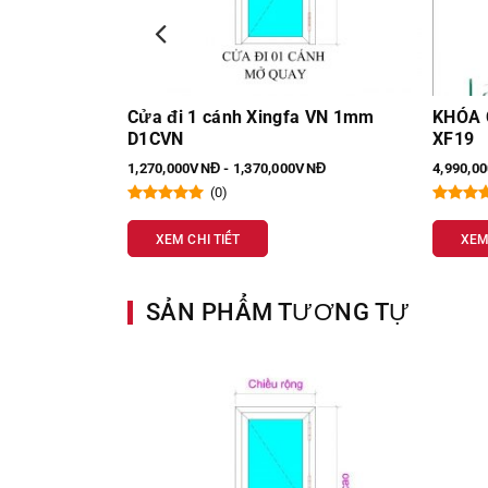
a VN 1mm
KHÓA CỬA VÂN TAY 5 IN 1 LAFFER
Cửa xế
XF19
Đông h
VNĐ
4,990,000VNĐ - 4,990,000VNĐ
2,050,0
(0)
XEM CHI TIẾT
XEM
SẢN PHẨM TƯƠNG TỰ