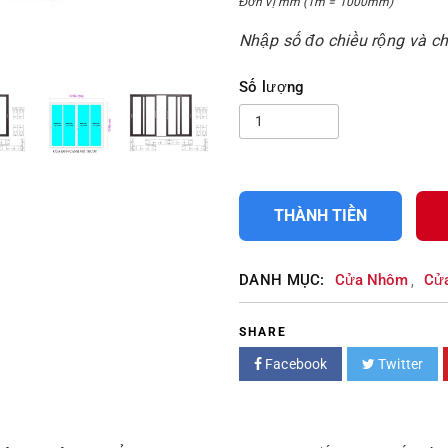
Đơn vị mm (1m = 1000mm)
Nhập số đo chiều rộng và c
Số lượng
THÀNH TIỀN
DANH MỤC:
Cửa Nhôm
Cử
,
SHARE
Facebook
Twitter