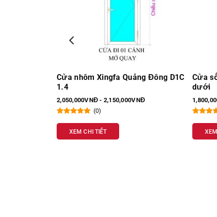
ảng Đông D1C
Cửa sổ 1 cánh mở quay fix trên và
Cửa đi
dưới
1mm D
VNĐ
1,800,000VNĐ - 1,900,000VNĐ
1,700,0
(0)
XEM CHI TIẾT
XEM