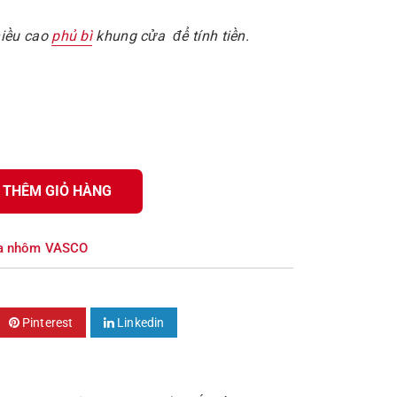
hiều cao
phủ bì
khung cửa để tính tiền.
THÊM GIỎ HÀNG
a nhôm VASCO
Pinterest
Linkedin