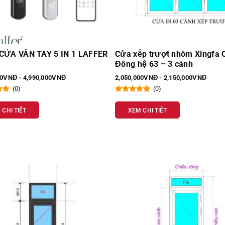
p trượt nhôm Xingfa Quảng
Cửa kính lùa tự động 2 cán
ệ 63 – 3 cánh
Hàn Quốc T400
00VNĐ - 2,150,000VNĐ
30,000,000VNĐ - 35,000,000VNĐ
(0)
(0)
 CHI TIẾT
XEM CHI TIẾT