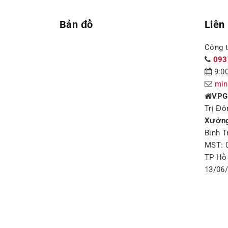
Bản đồ
Liên
Công 
093
9:00
min
VPG
Trị Đô
Xưởng
Bình T
MST: 
TP Hồ 
13/06