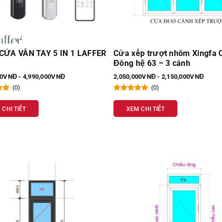
p trượt nhôm Xingfa Quảng
Cửa kính lùa tự động 2 cán
ệ 63 – 3 cánh
Hàn Quốc T400
00VNĐ - 2,150,000VNĐ
30,000,000VNĐ - 35,000,000VNĐ
(0)
(0)
 CHI TIẾT
XEM CHI TIẾT