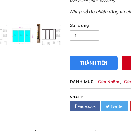
Đơn vị mm (1m = 1000mm)
Nhập số đo chiều rộng và c
Số lượng
THÀNH TIỀN
DANH MỤC:
Cửa Nhôm
Cử
,
SHARE
Facebook
Twitter