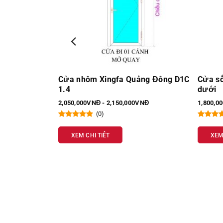
ảng Đông D1C
Cửa sổ 1 cánh mở quay fix trên và
Cửa đi
dưới
1mm D
VNĐ
1,800,000VNĐ - 1,900,000VNĐ
1,700,0
(0)
XEM CHI TIẾT
XEM