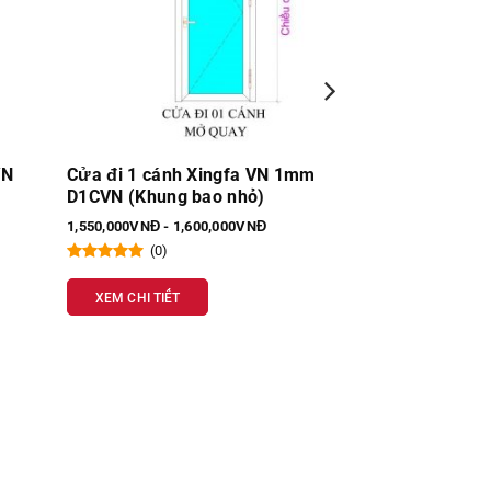
m
Cửa sổ lùa 4 cánh Nhôm Xingfa VN
Cửa sổ lùa 4 
1.4mm SL4C
1mm SL4C
1,800,000VNĐ - 19,000,000VNĐ
1,600,000VNĐ - 
(0)
(0)
XEM CHI TIẾT
XEM CHI TIẾT