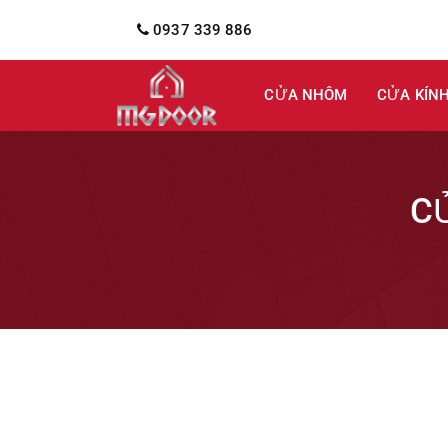
0937 339 886
CỬA NHÔM
CỬA KÍN
C