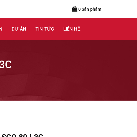
0 Sản phẩm
N
DỰ ÁN
TIN TỨC
LIÊN HỆ
3C