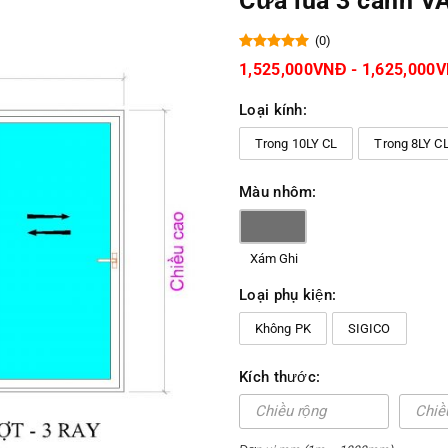
Cửa lùa 3 cánh V
(0)
1,525,000VNĐ - 1,625,000
Loại kính:
Trong 10LY CL
Trong 8LY C
Màu nhôm:
Xám Ghi
Loại phụ kiện:
Không PK
SIGICO
Kích thước: