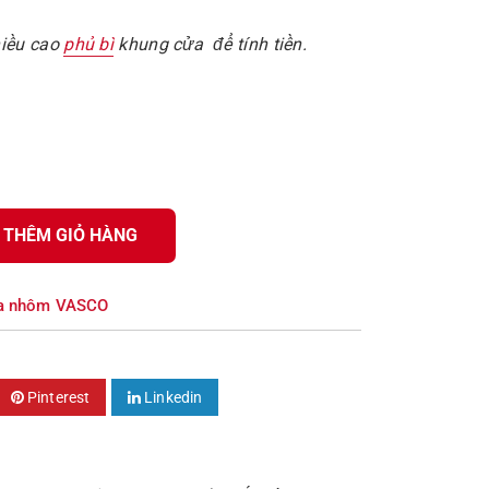
hiều cao
phủ bì
khung cửa để tính tiền.
THÊM GIỎ HÀNG
a nhôm VASCO
Pinterest
Linkedin