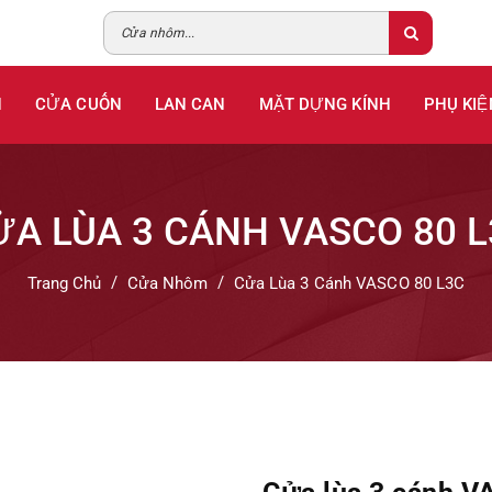
H
CỬA CUỐN
LAN CAN
MẶT DỰNG KÍNH
PHỤ KIỆ
ỬA LÙA 3 CÁNH VASCO 80 L
Trang Chủ
Cửa Nhôm
Cửa Lùa 3 Cánh VASCO 80 L3C