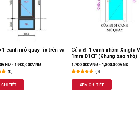
 1 cánh nhôm Xingfa VN
Cửa đi 1 cánh Xingfa VN 1m
1CF (Khung bao nhỏ)
D1CVN (Khung bao nhỏ)
00VNĐ - 1,800,000VNĐ
1,550,000VNĐ - 1,600,000VNĐ
(0)
(0)
 CHI TIẾT
XEM CHI TIẾT