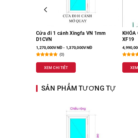
a VN 1mm
KHÓA CỬA VÂN TAY 5 IN 1 LAFFER
Cửa xế
XF19
Đông h
VNĐ
4,990,000VNĐ - 4,990,000VNĐ
2,050,0
(0)
XEM CHI TIẾT
XEM
SẢN PHẨM TƯƠNG TỰ