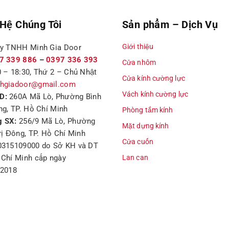
 Hệ Chúng Tôi
Sản phẩm – Dịch Vụ
Giới thiệu
ty TNHH Minh Gia Door
7 339 886
–
0397 336 393
Cửa nhôm
 – 18:30, Thứ 2 – Chủ Nhật
Cửa kính cường lực
hgiadoor@gmail.com
Vách kính cường lực
D:
260A Mã Lò, Phường Bình
ng, TP. Hồ Chí Minh
Phòng tắm kính
 SX:
256/9 Mã Lò, Phường
Mặt dựng kính
rị Đông, TP. Hồ Chí Minh
Cửa cuốn
0315109000 do Sở KH và DT
Chí Minh cấp ngày
Lan can
/2018