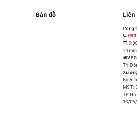
Bản đồ
Liên
Công 
093
9:00
min
VPG
Trị Đô
Xưởng
Bình T
MST: 
TP Hồ 
13/06