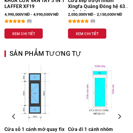
KHÓA CỬA VÂN TAY 5 IN 1
Cửa xếp trượt nhôm
LAFFER XF19
Xingfa Quảng Đông hệ 63
– 3 cánh
4,990,000VNĐ - 4,990,000VNĐ
2,050,000VNĐ - 2,150,000VNĐ
(0)
(0)
XEM CHI TIẾT
XEM CHI TIẾT
SẢN PHẨM TƯƠNG TỰ
Cửa sổ 1 cánh mở quay fix
Cửa đi 1 cánh nhôm