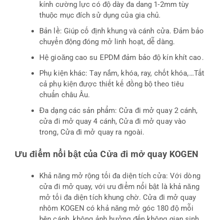
kính cường lực có độ dày đa dang 1-2mm tùy
thuộc mục đích sử dụng của gia chủ.
Bản lề: Giúp cố định khung và cánh cửa. Đảm bảo
chuyển động đóng mở linh hoạt, dễ dàng.
Hệ gioăng cao su EPDM đảm bảo độ kín khít cao.
Phụ kiện khác: Tay nắm, khóa, ray, chốt khóa,…Tất
cả phụ kiện được thiết kế đồng bộ theo tiêu
chuẩn châu Âu.
Đa dạng các sản phẩm: Cửa đi mở quay 2 cánh,
cửa đi mở quay 4 cánh, Cửa đi mở quay vào
trong, Cửa đi mở quay ra ngoài.
Ưu điểm nổi bật của Cửa đi mở quay KOGEN
Khả năng mở rộng tối đa diện tích cửa: Với dòng
cửa đi mở quay, với ưu điểm nổi bật là khả năng
mở tối đa diện tích khung chờ. Cửa đi mở quay
nhôm KOGEN có khả năng mở góc 180 độ mỗi
bên cánh, không ảnh hưởng đến không gian sinh