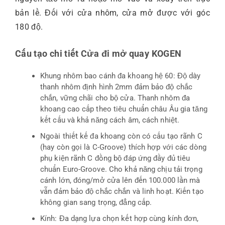
bản lề. Đối với cửa nhôm, cửa mở được với góc
180 độ.
Cấu tạo chi tiết Cửa đi mở quay KOGEN
Khung nhôm bao cánh đa khoang hệ 60: Độ dày
thanh nhôm định hình 2mm đảm bảo độ chắc
chắn, vững chãi cho bộ cửa. Thanh nhôm đa
khoang cao cấp theo tiêu chuẩn châu Âu gia tăng
kết cấu và khả năng cách âm, cách nhiệt.
Ngoài thiết kế đa khoang còn có cấu tạo rãnh C
(hay còn gọi là C-Groove) thích hợp với các dòng
phụ kiện rãnh C đồng bộ đáp ứng đầy đủ tiêu
chuẩn Euro-Groove. Cho khả năng chịu tải trọng
cánh lớn, đóng/mở cửa lên đến 100.000 lần mà
vẫn đảm bảo độ chắc chắn và linh hoạt. Kiến tạo
không gian sang trọng, đẳng cấp.
Kính: Đa dạng lựa chọn kết hợp cùng kính đơn,