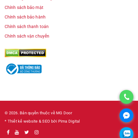
Chính sách bảo mật
Chính sách bảo hành
Chính sách thanh toán
Chính sách vận chuyển
© 2026. Bản quyền thuộc về MG Door
* Thiết kế website & SEO bởi Pima Digital