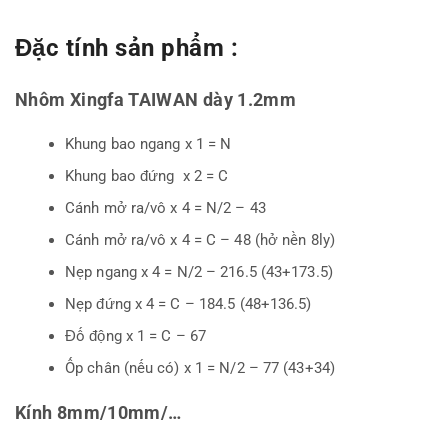
Đặc tính sản phẩm :
Nhôm Xingfa TAIWAN dày 1.2mm
Khung bao ngang x 1 = N
Khung bao đứng x 2 = C
Cánh mở ra/vô x 4 = N/2 – 43
Cánh mở ra/vô x 4 = C – 48 (hở nền 8ly)
Nẹp ngang x 4 = N/2 – 216.5 (43+173.5)
Nẹp đứng x 4 = C – 184.5 (48+136.5)
Đố động x 1 = C – 67
Ốp chân (nếu có) x 1 = N/2 – 77 (43+34)
Kính 8mm/10mm/…