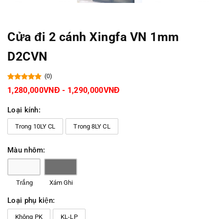
Cửa đi 2 cánh Xingfa VN 1mm
D2CVN
(0)
1,280,000VNĐ - 1,290,000VNĐ
Loại kính:
Trong 10LY CL
Trong 8LY CL
Màu nhôm:
Trắng
Xám Ghi
Loại phụ kiện:
Không PK
KL-LP