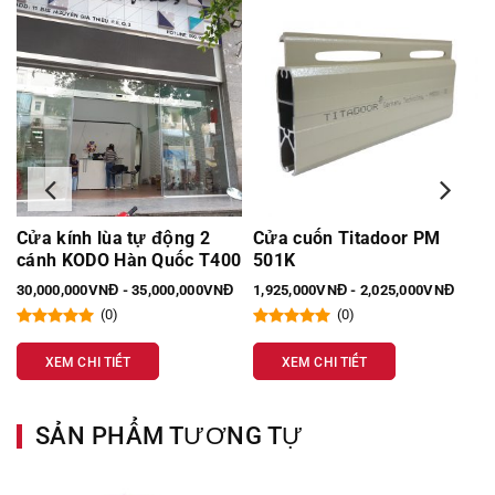
a kính lùa tự động 2
Cửa cuốn Titadoor PM
Cabin
nh KODO Hàn Quốc T400
501K
135 
000,000VNĐ - 35,000,000VNĐ
1,925,000VNĐ - 2,025,000VNĐ
14,000
(0)
(0)
XEM CHI TIẾT
XEM CHI TIẾT
XE
SẢN PHẨM TƯƠNG TỰ