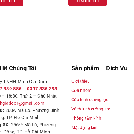
 CHI TIẾT
XEM CHI TIẾT
 Hệ Chúng Tôi
Sản phẩm – Dịch Vụ
Giới thiệu
ty TNHH Minh Gia Door
7 339 886
–
0397 336 393
Cửa nhôm
 – 18:30, Thứ 2 – Chủ Nhật
Cửa kính cường lực
hgiadoor@gmail.com
Vách kính cường lực
D:
260A Mã Lò, Phường Bình
ng, TP. Hồ Chí Minh
Phòng tắm kính
 SX:
256/9 Mã Lò, Phường
Mặt dựng kính
rị Đông, TP. Hồ Chí Minh