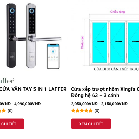
p trượt nhôm Xingfa Quảng
Cửa kính lùa tự động 2 cán
ệ 63 – 3 cánh
Hàn Quốc T400
00VNĐ - 2,150,000VNĐ
30,000,000VNĐ - 35,000,000VNĐ
(0)
(0)
 CHI TIẾT
XEM CHI TIẾT