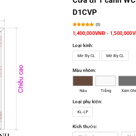
Cửa đi 1 cánh WC
D1CVP
(0)
1,400,000VNĐ - 1,500,000
Loại kính:
Mờ 5ly CL
Mờ 8ly CL
Màu nhôm:
Nâu
Trắng
Xám Gh
Loại phụ kiện:
KL-LP
Kích thước: