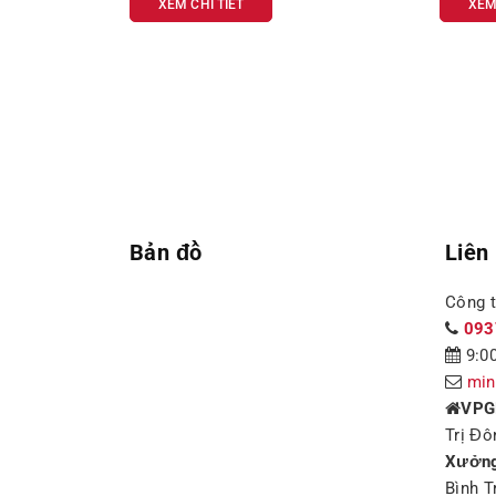
XEM CHI TIẾT
XEM
Bản đồ
Liên
Công 
093
9:00
min
VPG
Trị Đô
Xưởng
Bình T