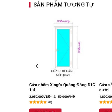
SẢN PHẨM TƯƠNG TỰ
ảng Đông D1C
Cửa sổ 1 cánh mở quay fix trên và
Cửa đi
dưới
1mm D
VNĐ
1,800,000VNĐ - 1,900,000VNĐ
1,700,0
(0)