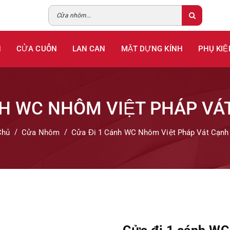
H
CỬA CUỐN
LAN CAN
MẶT DỰNG KÍNH
PHỤ KIỆ
NH WC NHÔM VIỆT PHÁP VÁ
Chủ
Cửa Nhôm
Cửa Đi 1 Cánh WC Nhôm Việt Pháp Vát Cạn