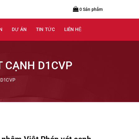
0 Sản phẩm
N
DỰ ÁN
TIN TỨC
LIÊN HỆ
T CẠNH D1CVP
h D1CVP