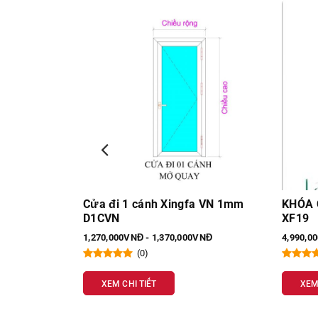
a VN 1mm
KHÓA CỬA VÂN TAY 5 IN 1 LAFFER
Cửa xế
XF19
Đông h
VNĐ
4,990,000VNĐ - 4,990,000VNĐ
2,050,0
(0)
XEM CHI TIẾT
XEM