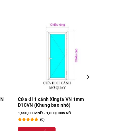
m
Cửa sổ lùa 4 cánh Nhôm Xingfa VN
Cửa sổ lùa 4 
1.4mm SL4C
1mm SL4C
1,800,000VNĐ - 19,000,000VNĐ
1,600,000VNĐ - 
(0)
(0)