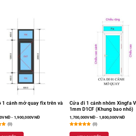
 1 cánh nhôm Xingfa VN
Cửa đi 1 cánh Xingfa VN 1m
1CF (Khung bao nhỏ)
D1CVN (Khung bao nhỏ)
00VNĐ - 1,800,000VNĐ
1,550,000VNĐ - 1,600,000VNĐ
(0)
(0)