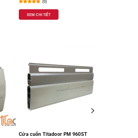
(0)
(0)
XEM CHI TIẾT
XEM CHI TIẾT
Cửa cuốn Titadoor PM 960ST
Cửa cuốn Tit