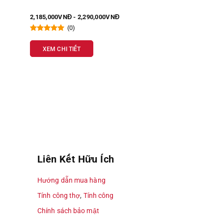
2,185,000VNĐ - 2,290,000VNĐ
899,000VNĐ - 99
(0)
(1)
XEM CHI TIẾT
XEM CHI TIẾT
Liên Kết Hữu Ích
Hướng dẫn mua hàng
Tính công thợ
,
Tính công
Chính sách bảo mật