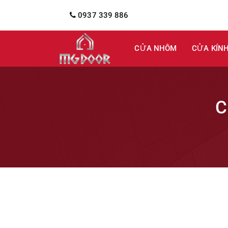
0937 339 886
CỬA NHÔM
CỬA KÍN
C