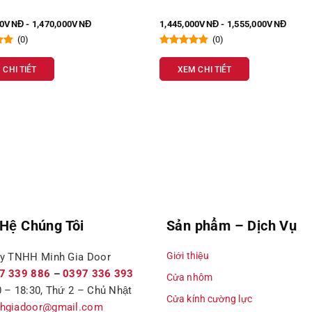
00VNĐ - 1,470,000VNĐ
1,445,000VNĐ - 1,555,000VNĐ
(0)
(0)
 CHI TIẾT
XEM CHI TIẾT
 Hệ Chúng Tôi
Sản phẩm – Dịch Vụ
Giới thiệu
ty TNHH Minh Gia Door
7 339 886
–
0397 336 393
Cửa nhôm
 – 18:30, Thứ 2 – Chủ Nhật
Cửa kính cường lực
hgiadoor@gmail.com