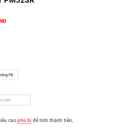
or PM52SR
VNĐ
hông PK
hiều cao
phủ bì
để tính thành tiền,