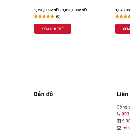
VNĐ
1,790,000VNĐ - 1,890,000VNĐ
1,370,0
(0)
XEM CHI TIẾT
XEM
Bản đồ
Liên
Công 
093
9:00
min