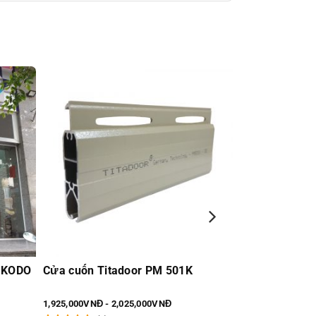
h KODO
Cửa cuốn Titadoor PM 501K
Cabin phòng 
PAPO
1,925,000VNĐ - 2,025,000VNĐ
14,000,000VNĐ -