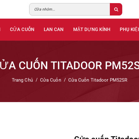
H
CỬA CUỐN
LAN CAN
MẶT DỰNG KÍNH
PHỤ KIỆ
ỬA CUỐN TITADOOR PM52
Trang Chủ
Cửa Cuốn
Cửa Cuốn Titadoor PM52SR