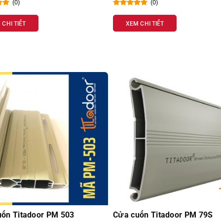
(0)
(0)
 CHI TIẾT
XEM CHI TIẾT
ốn Titadoor PM 503
Cửa cuốn Titadoor PM 79S