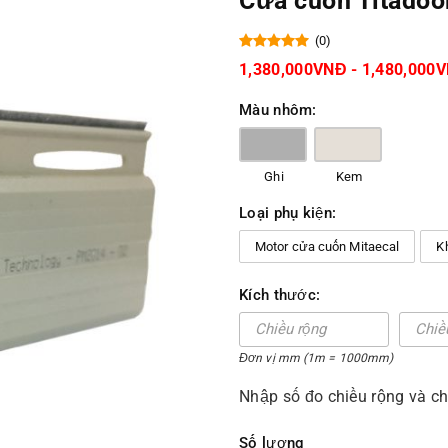
Cửa cuốn Titado
(0)
1,380,000VNĐ - 1,480,000
Màu nhôm:
Ghi
Kem
Loại phụ kiện:
Motor cửa cuốn Mitaecal
K
Kích thước:
Đơn vị mm (1m = 1000mm)
Nhập số đo chiều rộng và c
Số lượng