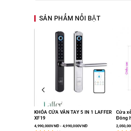
SẢN PHẨM NỔI BẬT
a VN 1mm
KHÓA CỬA VÂN TAY 5 IN 1 LAFFER
Cửa xế
XF19
Đông h
VNĐ
4,990,000VNĐ - 4,990,000VNĐ
2,050,0