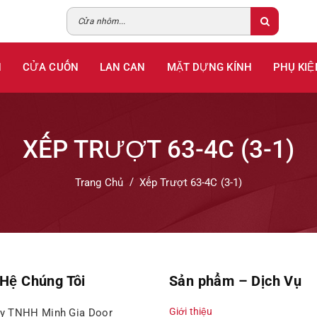
H
CỬA CUỐN
LAN CAN
MẶT DỰNG KÍNH
PHỤ KIỆ
XẾP TRƯỢT 63-4C (3-1)
Trang Chủ
Xếp Trượt 63-4C (3-1)
 Hệ Chúng Tôi
Sản phẩm – Dịch Vụ
Giới thiệu
ty TNHH Minh Gia Door