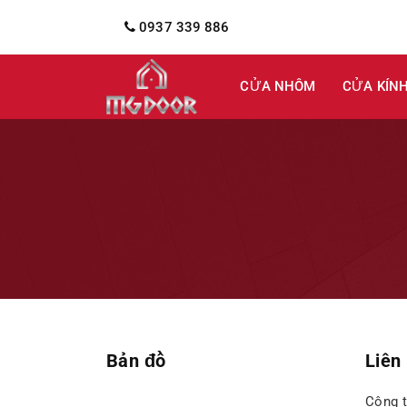
0937 339 886
CỬA NHÔM
CỬA KÍN
Bản đồ
Liên
Công 