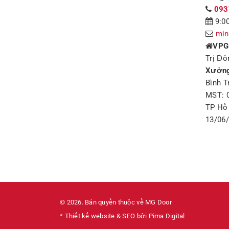
093
9:00
min
VPG
Trị Đô
Xưởng
Bình T
MST: 
TP Hồ 
13/06
© 2026. Bản quyền thuộc về MG Door
* Thiết kế website & SEO bởi Pima Digital