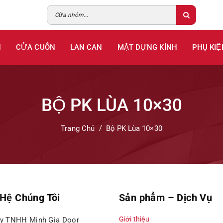
H
CỬA CUỐN
LAN CAN
MẶT DỰNG KÍNH
PHỤ KIỆ
BỘ PK LÙA 10×30
Trang Chủ
Bộ PK Lùa 10×30
 Hệ Chúng Tôi
Sản phẩm – Dịch Vụ
Giới thiệu
ty TNHH Minh Gia Door