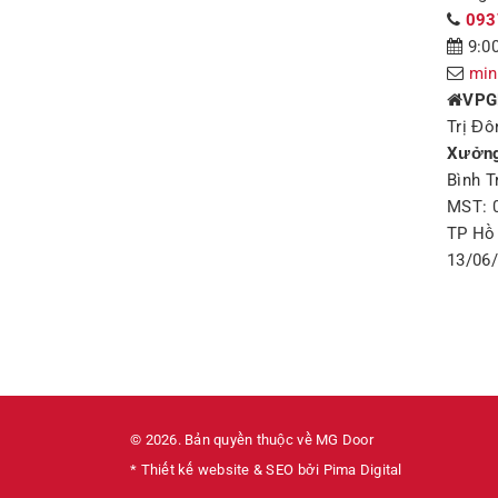
093
9:00
min
VPG
Trị Đô
Xưởng
Bình T
MST: 
TP Hồ 
13/06
© 2026. Bản quyền thuộc về MG Door
* Thiết kế website & SEO bởi Pima Digital