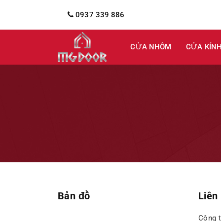
0937 339 886
CỬA NHÔM
CỬA KÍN
Bản đồ
Liên
Công 