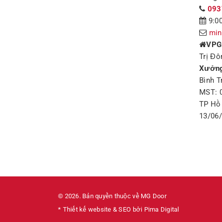
093
9:00
min
VPG
Trị Đô
Xưởng
Bình T
MST: 
TP Hồ 
13/06
© 2026. Bản quyền thuộc về MG Door
* Thiết kế website & SEO bởi Pima Digital