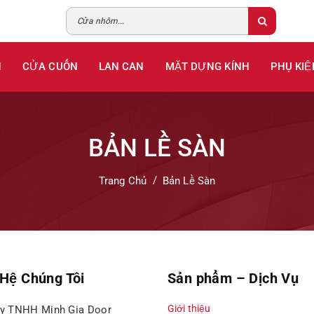
H
CỬA CUỐN
LAN CAN
MẶT DỰNG KÍNH
PHỤ KIỆ
BẢN LỀ SÀN
Trang Chủ
Bản Lề Sàn
 Hệ Chúng Tôi
Sản phẩm – Dịch Vụ
Giới thiệu
ty TNHH Minh Gia Door