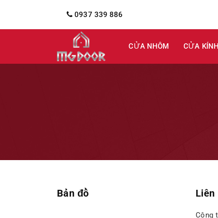
0937 339 886
CỬA NHÔM
CỬA KÍN
Bản đồ
Liên
Công 